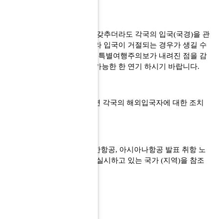
※
입국이 허용되는 조건을 갖추더라도 각국의 입국
(
국경
)
을 관
리하는 실무자의 판단에 따라 입국이 거절되는 경우가 생길 수
있으며
,
현재 전 세계적으로 특별여행주의보가 내려진 점을 감
안하여 비필수적인 여행은 가능한 한 연기 하시기 바랍니다
.
※
붙임
:
코로나
19
확산 관련 각국의 해외입국자에 대한 조치
현황
(4
월
7
일
17:00
현재
)
2.
코로나
19
와 관련하여 대한항공
,
아시아나항공 발표 취항 노
선에 대한 입국제한 조치를 실시하고 있는 국가
(
지역
)
을 참조
부탁드립니다
.