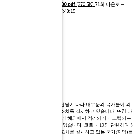
에 대한 조치 현황_1700.pdf
(270.5K)
71회 다운로드
DATE : 2023-04-10 17:48:15
관련링크
이전글
다음글
목록
본문
○
코로나
19
가 전 세계로 확산됨에 따라 대부분의 국가들이 외
국인을 대상으로 입국제한 조치를 실시하고 있습니다
.
또한 다
수 항공 노선이 두절됨에 따라 해외에서 격리되거나 고립되는
등 큰 불편을 겪을 가능성이 있습니다
.
코로나
19
와 관련하여 해
외입국자에 대한 입국제한 조치를 실시하고 있는 국가
(
지역
)
를
붙임과 같이 안내합니다
.