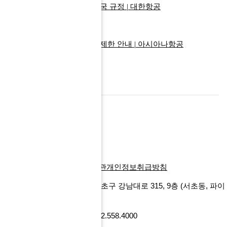
대한항공
:
지도로 보는 출입국 규정
|
대한항공
아시아나항공
:
국가별 입국 제한 안내
|
아시아나항공
이전글
다음글
목록
회사소개
찾아오시는길
이용약관
개인정보취급방침
에프앤마이스㈜
서울특별시 서초구 강남대로 315, 9층
(서초동, 파이
낸셜뉴스빌딩)
사업자번호 101-86-52218
Tel 02.558.4000