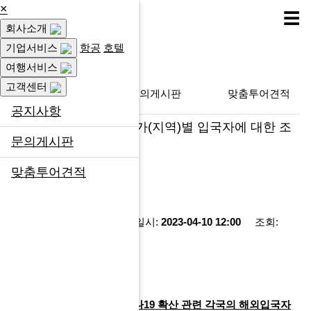
×
☰
회사소개
고객센터
기업서비스
항공
호텔
여행서비스
고객센터
공지사항
문의게시판
맞춤투어견적
공지사항
코로나19 확산 관련 국가(지역)별 입국자에 대한 조
문의게시판
치 현황(4/7 부)
맞춤투어견적
페이지 정보
작성자:
최고관리자
작성일시:
2023-04-10 12:00
조회:
2,089회
첨부파일
230407_코로나19 확산 관련 각국의 해외입국자