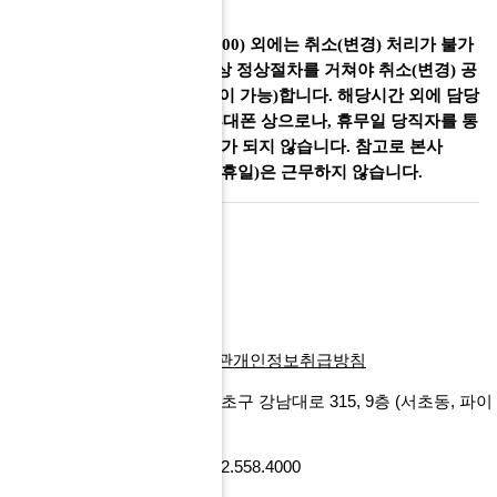
※ 근무시간(평일 09:00~18:00) 외에는 취소(변경) 처리가 불가
(해당시간에 담당자와 유선상 정상절차를
거쳐야 취소(변경) 공
제 수수율 규정에 따른 환불이 가능)합니다. 해당시간 외에 담당
자 및 인솔자 등과의
개인 휴대폰 상으로나, 휴무일 당직자를 통
해서는 절대 취소(변경)처리가 되지 않습니다. 참고로 본사
는
국경일 및 주말(토, 일, 공휴일)은 근무하지 않습니다.
이전글
다음글
목록
회사소개
찾아오시는길
이용약관
개인정보취급방침
에프앤마이스㈜
서울특별시 서초구 강남대로 315, 9층
(서초동, 파이
낸셜뉴스빌딩)
사업자번호 101-86-52218
Tel 02.558.4000