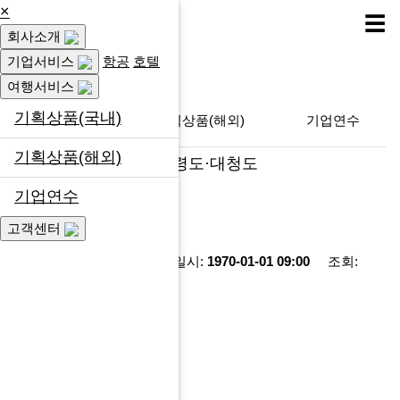
×
☰
회사소개
여행서비스
기업서비스
항공
호텔
여행서비스
기획상품(국내)
기획상품(국내)
기획상품(해외)
기업연수
기획상품(해외)
인천의 아름다운 섬 백령도·대청도
기업연수
페이지 정보
고객센터
작성자:
최고관리자
작성일시:
1970-01-01 09:00
조회:
1,988회
관련링크
이전글